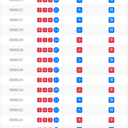
08080253
2
0
6
08
大
错
08080252
2
3
6
11
大
错
08080251
3
3
0
06
大
错
08080250
0
5
9
14
小
错
08080249
1
1
2
04
小
中
08080248
1
6
0
07
小
中
08080247
9
9
1
19
小
错
08080246
0
6
1
07
小
中
08080245
3
8
6
17
小
错
08080244
5
4
0
09
小
中
08080243
2
8
3
13
大
错
08080242
1
8
4
13
大
错
08080241
4
9
3
16
大
中