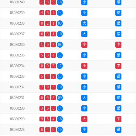
08080240
1
8
9
18
小
错
08080239
4
6
4
14
小
错
08080238
0
2
1
03
大
错
08080237
6
3
1
10
大
错
08080236
1
0
7
08
小
中
08080235
5
8
4
17
小
错
08080234
0
9
3
12
小
中
08080233
5
4
8
17
小
错
08080232
7
9
3
19
小
错
08080231
0
6
3
09
大
错
08080230
3
6
5
14
小
错
08080229
9
5
4
18
大
中
08080228
6
4
9
19
小
错