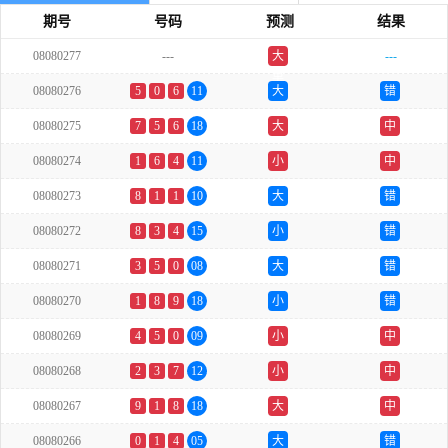
期号
号码
预测
结果
08080277
---
大
---
单
08080276
5
0
6
11
大
错
08080275
7
5
6
18
大
中
08080274
1
6
4
11
小
中
08080273
8
1
1
10
大
错
08080272
8
3
4
15
小
错
08080271
3
5
0
08
大
错
08080270
1
8
9
18
小
错
08080269
4
5
0
09
小
中
08080268
2
3
7
12
小
中
08080267
9
1
8
18
大
中
08080266
0
1
4
05
大
错