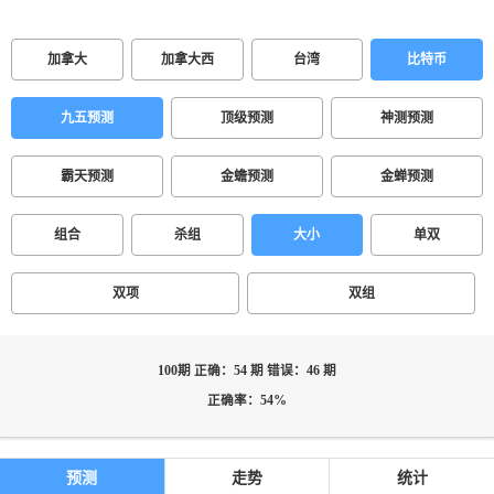
加拿大
加拿大西
台湾
比特币
九五预测
顶级预测
神测预测
霸天预测
金蟾预测
金蝉预测
组合
杀组
大小
单双
双项
双组
100期 正确：54 期 错误：46 期
正确率：54%
预测
走势
统计