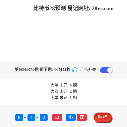
比特币28预测 易记网址: 28yc.com
第
08060750
期 距下期:
00
分
42
秒
广告开关：
大单
未开:
4
期
大双
未开:
2
期
小单
未开:
1
期
8
4
0
12
小
双
咪牌
+
+
=
-