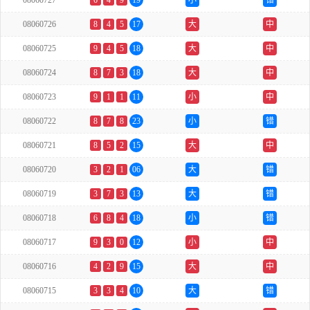
08060727
6
4
9
19
小
错
08060726
8
4
5
17
大
中
08060725
9
4
5
18
大
中
08060724
8
7
3
18
大
中
08060723
9
1
1
11
小
中
08060722
8
7
8
23
小
错
08060721
8
5
2
15
大
中
08060720
3
2
1
06
大
错
08060719
3
7
3
13
大
错
08060718
6
8
4
18
小
错
08060717
9
3
0
12
小
中
08060716
4
2
9
15
大
中
08060715
3
3
4
10
大
错