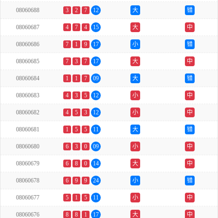
08060688
3
2
7
12
大
错
08060687
4
7
4
15
大
中
08060686
7
1
9
17
小
错
08060685
7
3
7
17
大
中
08060684
1
1
7
09
大
错
08060683
4
3
5
12
小
中
08060682
4
5
3
12
小
中
08060681
1
5
5
11
大
错
08060680
6
3
0
09
小
中
08060679
6
8
0
14
大
中
08060678
6
9
9
24
小
错
08060677
5
1
5
11
小
中
08060676
8
8
1
17
大
中