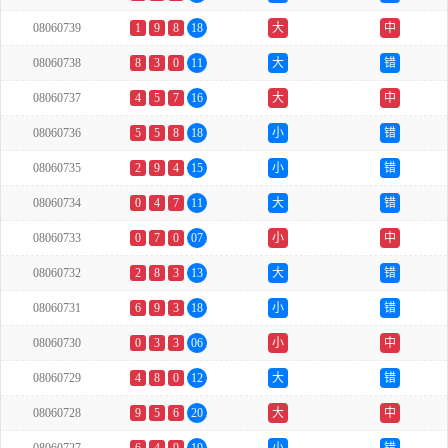
08060739
1
9
8
18
大
中
08060738
8
3
0
11
大
错
08060737
4
5
7
16
大
中
08060736
5
5
8
18
小
错
08060735
2
9
4
15
小
错
08060734
0
4
7
11
大
错
08060733
0
7
0
07
小
中
08060732
2
8
3
13
大
错
08060731
6
9
3
18
小
错
08060730
0
3
3
06
小
中
08060729
4
8
0
12
大
错
08060728
9
5
6
20
大
中