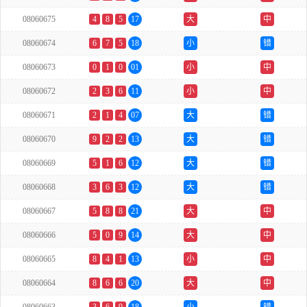
08060675
4
8
5
17
大
中
08060674
6
7
5
18
小
错
08060673
0
1
0
01
小
中
08060672
2
3
6
11
小
中
08060671
2
1
4
07
大
错
08060670
9
2
2
13
大
错
08060669
5
1
6
12
大
错
08060668
3
6
3
12
大
错
08060667
5
8
8
21
大
中
08060666
5
0
9
14
大
中
08060665
8
4
1
13
小
中
08060664
8
6
6
20
大
中