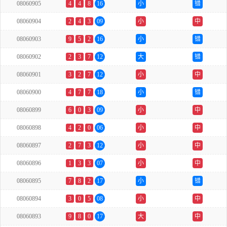
08060905
4
4
8
16
小
错
08060904
2
4
3
09
小
中
08060903
9
5
2
16
小
错
08060902
2
3
7
12
大
错
08060901
3
2
7
12
小
中
08060900
4
7
7
18
小
错
08060899
6
0
3
09
小
中
08060898
4
2
0
06
小
中
08060897
2
7
3
12
小
中
08060896
1
3
3
07
小
中
08060895
7
8
2
17
小
错
08060894
3
0
5
08
小
中
08060893
9
8
0
17
大
中