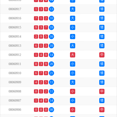
08060918
7
3
4
14
小
错
08060917
1
3
9
13
大
错
08060916
7
1
2
10
大
错
08060915
9
3
7
19
小
错
08060914
2
9
5
16
小
错
08060913
6
1
3
10
大
错
08060912
1
4
9
14
大
中
08060911
8
3
9
20
小
错
08060910
6
7
8
21
小
错
08060909
4
2
5
11
大
错
08060908
8
1
2
11
小
中
08060907
1
4
9
14
小
错
08060906
0
8
0
08
小
中