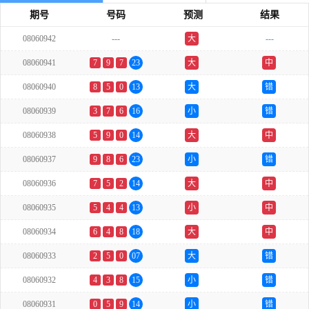
期号
号码
预测
结果
08060942
---
大
---
双
08060941
7
9
7
23
大
中
08060940
8
5
0
13
大
错
08060939
3
7
6
16
小
错
08060938
5
9
0
14
大
中
08060937
9
8
6
23
小
错
08060936
7
5
2
14
大
中
08060935
5
4
4
13
小
中
08060934
6
4
8
18
大
中
08060933
2
5
0
07
大
错
08060932
4
3
8
15
小
错
08060931
0
5
9
14
小
错