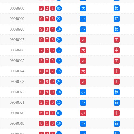
08060930
2
2
1
05
大
错
08060929
9
7
6
22
小
错
08060928
9
3
4
16
小
错
08060927
9
7
8
24
大
中
08060926
2
7
5
14
大
中
08060925
2
7
5
14
大
中
08060924
8
0
7
15
大
中
08060923
6
9
9
24
大
中
08060922
0
9
9
18
小
错
08060921
2
7
6
15
小
错
08060920
6
0
1
07
小
中
08060919
9
1
6
16
小
错