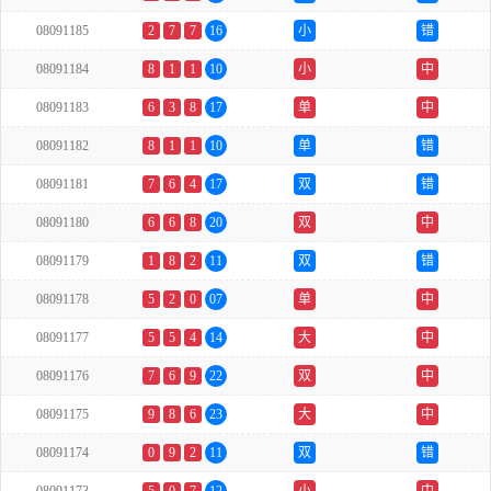
08091185
2
7
7
16
小
错
08091184
8
1
1
10
小
中
08091183
6
3
8
17
单
中
08091182
8
1
1
10
单
错
08091181
7
6
4
17
双
错
08091180
6
6
8
20
双
中
08091179
1
8
2
11
双
错
08091178
5
2
0
07
单
中
08091177
5
5
4
14
大
中
08091176
7
6
9
22
双
中
08091175
9
8
6
23
大
中
08091174
0
9
2
11
双
错