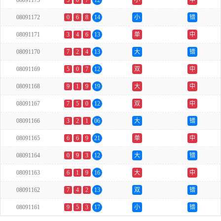
08091173
5
0
7
12
小
中
08091172
0
6
8
14
小
错
08091171
3
4
6
13
单
中
08091170
7
2
4
13
大
错
08091169
5
0
7
12
双
中
08091168
9
1
9
19
大
中
08091167
7
5
0
12
双
中
08091166
3
2
1
06
大
错
08091165
6
6
9
21
单
中
08091164
0
9
3
12
大
错
08091163
6
1
9
16
大
中
08091162
7
4
2
13
双
错
08091161
9
5
3
17
小
错