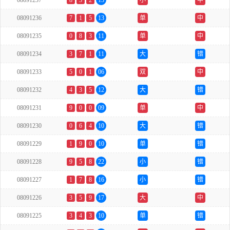
08091237
8
3
2
13
小
中
08091236
7
1
5
13
单
中
08091235
0
8
3
11
单
中
08091234
3
7
1
11
大
错
08091233
5
0
1
06
双
中
08091232
4
3
5
12
大
错
08091231
9
0
0
09
单
中
08091230
0
6
4
10
大
错
08091229
1
9
0
10
单
错
08091228
9
5
8
22
小
错
08091227
1
7
8
16
小
错
08091226
3
5
9
17
大
中
08091225
3
4
3
10
单
错