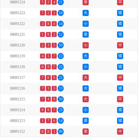
08091224
5
2
4
11
单
中
08091223
7
2
1
10
大
错
08091222
2
8
4
14
小
错
08091221
1
9
2
12
单
错
08091220
2
3
5
10
小
中
08091219
4
1
7
12
大
错
08091218
6
9
7
22
小
错
08091217
7
6
9
22
大
中
08091216
7
3
3
13
大
错
08091215
7
4
9
20
大
中
08091214
9
9
7
25
小
错
08091213
1
7
6
14
单
错
08091212
0
8
1
09
单
中