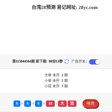
台湾28预测 易记网址: 28yc.com
第
115044564
期 距下期:
00
分
11
秒
广告开关：
大单
未开:
2
期
小单
未开:
1
期
小双
未开:
3
期
6
6
6
18
大
双
咪牌
+
+
=
-