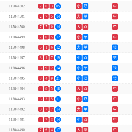
115044502
2
0
3
05
小
双
中
115044501
2
7
5
14
大
单
中
115044500
7
7
0
14
大
双
中
115044499
7
0
5
12
小
单
中
115044498
5
1
6
12
大
单
错
115044497
8
4
7
19
小
双
错
115044496
3
9
2
14
小
单
错
115044495
8
4
9
21
小
双
错
115044494
4
9
5
18
大
双
中
115044493
3
3
5
11
小
双
中
115044492
0
7
7
14
大
单
中
115044491
4
7
3
14
小
双
中
115044490
7
6
4
17
大
单
中