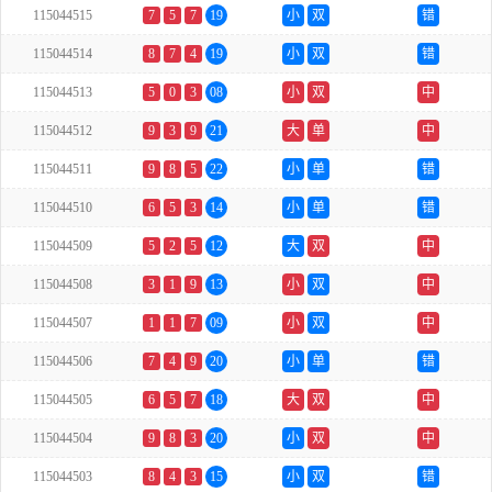
115044515
7
5
7
19
小
双
错
115044514
8
7
4
19
小
双
错
115044513
5
0
3
08
小
双
中
115044512
9
3
9
21
大
单
中
115044511
9
8
5
22
小
单
错
115044510
6
5
3
14
小
单
错
115044509
5
2
5
12
大
双
中
115044508
3
1
9
13
小
双
中
115044507
1
1
7
09
小
双
中
115044506
7
4
9
20
小
单
错
115044505
6
5
7
18
大
双
中
115044504
9
8
3
20
小
双
中
115044503
8
4
3
15
小
双
错