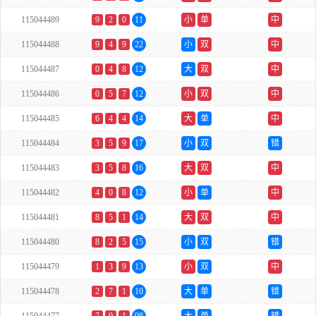
115044489
9
2
0
11
小
单
中
115044488
9
4
9
22
小
双
中
115044487
0
4
8
12
大
双
中
115044486
0
5
7
12
小
双
中
115044485
6
4
4
14
大
单
中
115044484
3
5
9
17
小
双
错
115044483
3
5
8
16
大
双
中
115044482
4
0
8
12
小
单
中
115044481
8
5
1
14
大
双
中
115044480
8
2
5
15
小
双
错
115044479
1
3
9
13
小
双
中
115044478
2
7
1
10
大
单
错