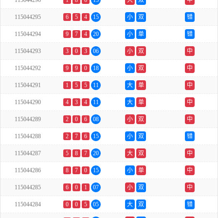
115044296
1
8
6
15
大
双
中
115044295
6
5
4
15
小
双
错
115044294
9
7
4
20
小
单
错
115044293
3
0
3
06
小
双
中
115044292
9
9
0
18
小
双
中
115044291
1
5
5
11
大
单
中
115044290
4
3
4
11
大
单
中
115044289
2
0
6
08
小
双
中
115044288
2
7
6
15
小
双
错
115044287
5
8
7
20
大
双
中
115044286
8
7
0
15
小
单
中
115044285
6
0
1
07
小
双
中
115044284
0
0
5
05
大
双
错