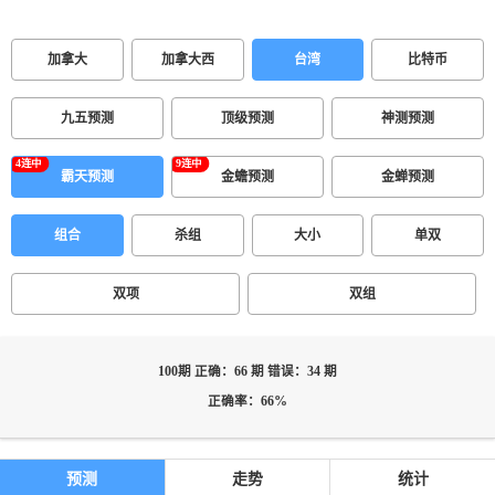
加拿大
加拿大西
台湾
比特币
九五预测
顶级预测
神测预测
霸天预测
金蟾预测
金蝉预测
组合
杀组
大小
单双
双项
双组
100期 正确：66 期 错误：34 期
正确率：66%
预测
走势
统计