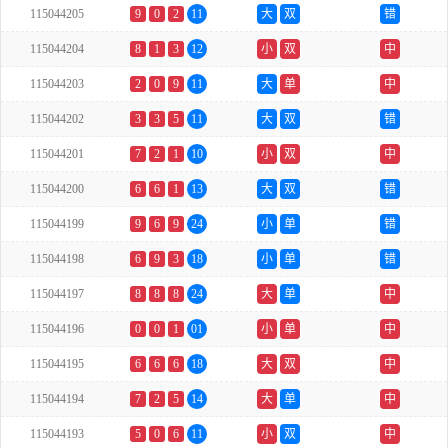
115044205
9
0
2
11
大
双
错
115044204
8
1
3
12
小
双
中
115044203
2
0
9
11
大
单
中
115044202
3
3
5
11
大
双
错
115044201
7
2
1
10
小
双
中
115044200
6
6
1
13
大
双
错
115044199
9
6
9
24
小
单
错
115044198
6
9
3
18
小
单
错
115044197
8
8
8
24
大
单
中
115044196
0
0
1
01
小
单
中
115044195
6
6
6
18
大
双
中
115044194
7
2
5
14
大
单
中
115044193
5
0
6
11
小
双
中