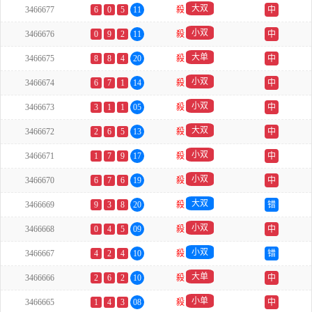
大双
3466677
6
0
5
11
殺
中
小双
3466676
0
9
2
11
殺
中
大单
3466675
8
8
4
20
殺
中
小双
3466674
6
7
1
14
殺
中
小双
3466673
3
1
1
05
殺
中
大双
3466672
2
6
5
13
殺
中
小双
3466671
1
7
9
17
殺
中
小双
3466670
6
7
6
19
殺
中
大双
3466669
9
3
8
20
殺
错
小双
3466668
0
4
5
09
殺
中
小双
3466667
4
2
4
10
殺
错
大单
3466666
2
6
2
10
殺
中
小单
3466665
1
4
3
08
殺
中