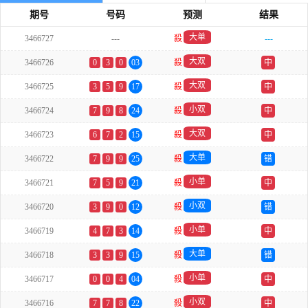
期号
号码
预测
结果
大单
3466727
---
殺
---
大双
3466726
0
3
0
03
殺
中
大双
3466725
3
5
9
17
殺
中
小双
3466724
7
9
8
24
殺
中
大双
3466723
6
7
2
15
殺
中
大单
3466722
7
9
9
25
殺
错
小单
3466721
7
5
9
21
殺
中
小双
3466720
3
9
0
12
殺
错
小单
3466719
4
7
3
14
殺
中
大单
3466718
3
3
9
15
殺
错
小单
3466717
0
0
4
04
殺
中
小双
3466716
7
7
8
22
殺
中