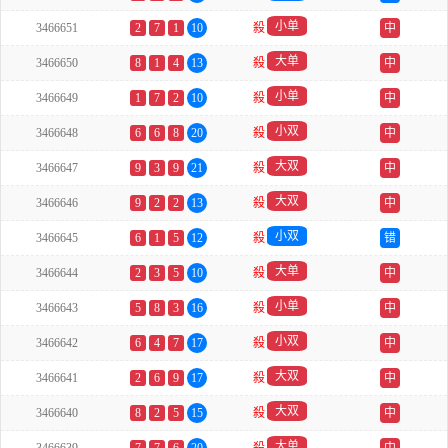
小单
3466651
2
7
1
10
殺
中
大单
3466650
8
1
4
13
殺
中
小单
3466649
1
7
2
10
殺
中
小双
3466648
6
6
8
20
殺
中
大双
3466647
9
3
9
21
殺
中
大双
3466646
9
2
2
13
殺
中
小双
3466645
6
1
5
12
殺
错
大单
3466644
2
3
5
10
殺
中
小单
3466643
5
8
3
16
殺
中
小双
3466642
6
4
7
17
殺
中
大双
3466641
2
6
9
17
殺
中
大双
3466640
8
2
5
15
殺
中
大单