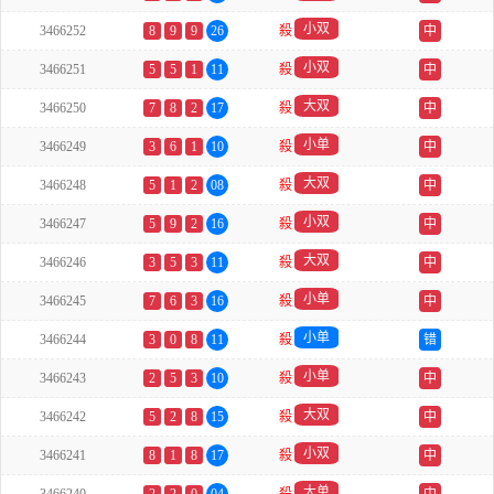
小双
3466252
8
9
9
26
殺
中
小双
3466251
5
5
1
11
殺
中
大双
3466250
7
8
2
17
殺
中
小单
3466249
3
6
1
10
殺
中
大双
3466248
5
1
2
08
殺
中
小双
3466247
5
9
2
16
殺
中
大双
3466246
3
5
3
11
殺
中
小单
3466245
7
6
3
16
殺
中
小单
3466244
3
0
8
11
殺
错
小单
3466243
2
5
3
10
殺
中
大双
3466242
5
2
8
15
殺
中
小双
3466241
8
1
8
17
殺
中
大单