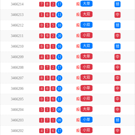
大单
3466214
7
8
2
17
殺
错
大双
3466213
1
6
6
13
殺
中
小双
3466212
0
5
5
10
殺
错
小双
3466211
9
9
2
20
殺
中
大双
3466210
6
9
1
16
殺
错
大单
3466209
4
3
5
12
殺
中
小双
3466208
8
7
2
17
殺
中
大双
3466207
8
5
8
21
殺
中
小单
3466206
4
6
8
18
殺
中
小双
3466205
0
5
6
11
殺
中
大单
3466204
5
1
3
09
殺
中
小单
3466203
1
7
1
09
殺
错
小双
3466202
4
7
6
17
殺
中