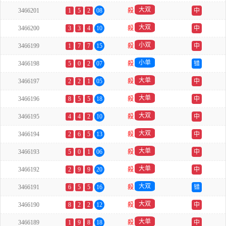
大双
3466201
1
5
2
08
殺
中
大双
3466200
3
3
4
10
殺
中
小双
3466199
1
7
7
15
殺
中
小单
3466198
5
0
2
07
殺
错
大单
3466197
2
2
1
05
殺
中
大单
3466196
8
5
5
18
殺
中
大双
3466195
4
4
2
10
殺
中
大双
3466194
2
6
5
13
殺
中
大单
3466193
5
0
1
06
殺
中
大单
3466192
2
9
9
20
殺
中
大双
3466191
6
5
5
16
殺
错
大双
3466190
8
2
2
12
殺
中
大单
3466189
1
9
8
18
殺
中