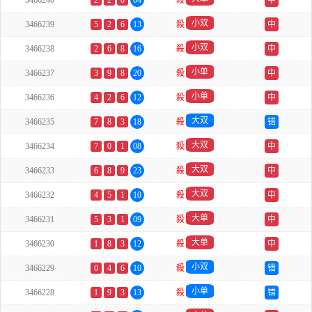
3466240
2
2
0
04
殺
中
小双
3466239
5
2
6
13
殺
中
小双
3466238
2
6
8
16
殺
中
小单
3466237
3
9
8
20
殺
中
小单
3466236
4
2
6
12
殺
中
大双
3466235
7
8
3
18
殺
错
大双
3466234
7
0
1
08
殺
中
大双
3466233
6
8
9
23
殺
中
大双
3466232
4
5
1
10
殺
中
大单
3466231
5
3
1
09
殺
中
大单
3466230
1
8
3
12
殺
中
小双
3466229
0
4
6
10
殺
错
小单
3466228
1
9
3
13
殺
错