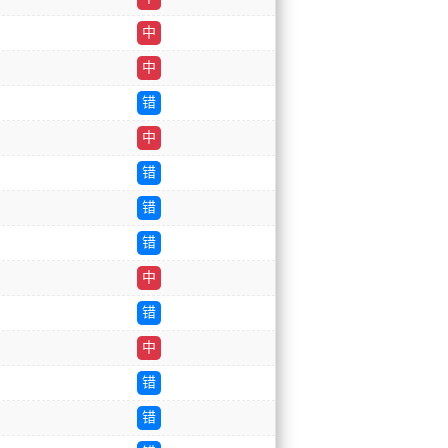
中
中
错
中
错
错
错
中
错
中
错
错