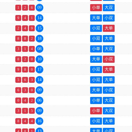
09
小单
大双
1
2
6
14
大单
小双
9
4
1
15
小双
大单
2
4
9
18
小双
大单
8
8
2
08
小单
大双
3
1
4
10
大单
小双
8
2
0
17
小双
大单
9
8
0
14
小双
大单
5
6
3
09
大单
小双
6
3
0
06
小单
大双
0
4
2
09
小单
大双
3
1
5
16
小双
大单
8
4
4
13
大单
小双
4
8
1