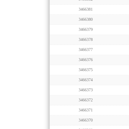
3466381
3466380
3466379
3466378
3466377
3466376
3466375
3466374
3466373
3466372
3466371
3466370