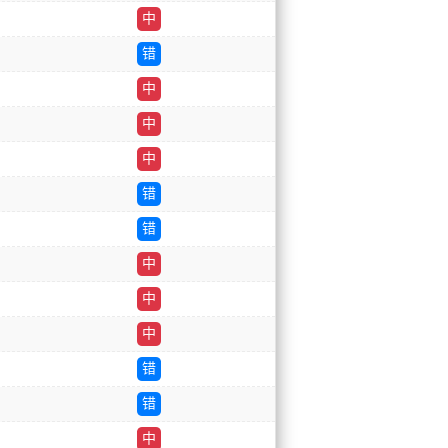
中
错
中
中
中
错
错
中
中
中
错
错
中