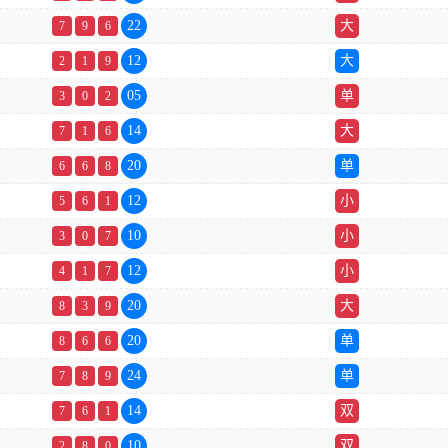
22
大
7
9
6
12
大
2
1
9
05
单
3
0
2
14
大
7
1
6
20
单
6
6
8
12
小
5
6
1
10
小
3
0
7
12
小
4
1
7
20
大
8
3
9
20
单
8
6
6
24
单
7
8
9
14
双
7
6
1
10
双
2
8
0