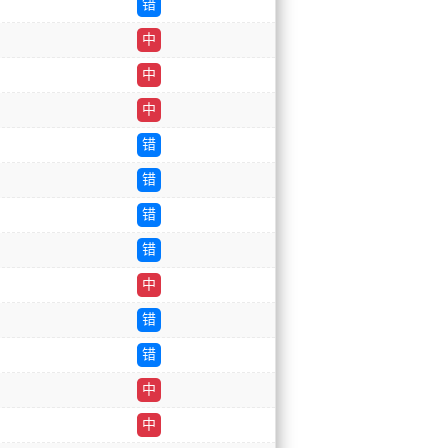
错
中
中
中
错
错
错
错
中
错
错
中
中