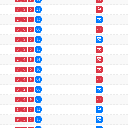
21
单
7
9
5
13
大
2
7
4
08
小
5
0
3
15
双
3
9
3
15
大
3
9
3
14
双
2
4
8
18
大
7
6
5
04
小
0
4
0
06
大
0
2
4
07
小
3
4
0
12
单
1
4
7
15
双
9
5
1