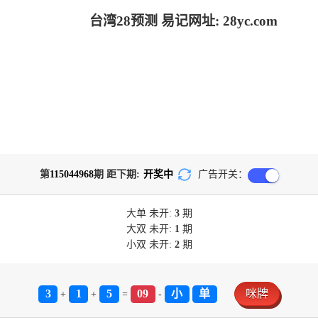
台湾28预测 易记网址: 28yc.com
第
115044968
期 距下期:
开奖中
广告开关：
大单
未开:
3
期
大双
未开:
1
期
小双
未开:
2
期
3
1
5
09
小
单
咪牌
+
+
=
-