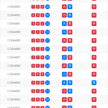
115044893
7
4
9
20
大
单
中
115044892
0
0
2
02
小
单
中
115044891
3
6
2
11
大
单
中
115044890
1
5
9
15
小
单
中
115044889
2
9
6
17
大
单
中
115044888
8
7
2
17
大
双
中
115044887
2
7
9
18
小
双
中
115044886
6
2
7
15
大
双
中
115044885
0
8
8
16
小
双
中
115044884
6
6
0
12
大
单
错
115044883
0
5
6
11
小
双
中
115044882
2
8
0
10
小
双
中