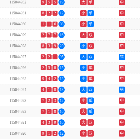
115044932
9
5
5
19
大
单
中
115044931
8
2
2
12
小
单
中
115044930
1
1
6
08
小
单
中
115044929
2
7
7
16
大
双
中
115044928
8
3
9
20
小
双
中
115044927
2
2
1
05
大
双
错
115044926
2
5
8
15
小
单
中
115044925
9
4
2
15
小
单
中
115044924
4
1
8
13
大
双
错
115044923
7
2
3
12
小
单
中
115044922
7
1
8
16
大
单
中
115044921
4
3
9
16
大
双
中
115044920
9
1
2
12
小
双
中