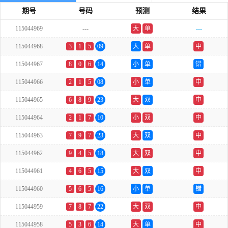
期号
号码
预测
结果
115044969
---
大
单
---
115044968
3
1
5
09
大
单
中
115044967
8
0
6
14
小
单
错
115044966
2
1
5
08
小
单
中
115044965
6
8
9
23
大
双
中
115044964
2
1
7
10
小
双
中
115044963
7
9
7
23
大
双
中
115044962
9
4
5
18
大
双
中
115044961
4
6
5
15
大
双
中
115044960
5
6
5
16
小
单
错
115044959
7
8
7
22
大
双
中
115044958
5
3
6
14
大
单
中