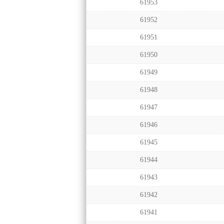
61953
61952
61951
61950
61949
61948
61947
61946
61945
61944
61943
61942
61941