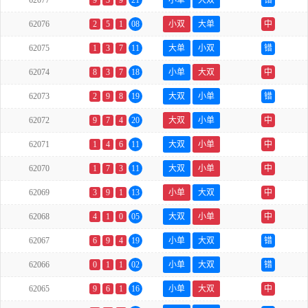
62077
9
3
9
21
小单
大双
错
62076
2
5
1
08
小双
大单
中
62075
1
3
7
11
大单
小双
错
62074
8
3
7
18
小单
大双
中
62073
2
9
8
19
大双
小单
错
62072
9
7
4
20
大双
小单
中
62071
1
4
6
11
大双
小单
中
62070
1
7
3
11
大双
小单
中
62069
3
9
1
13
小单
大双
中
62068
4
1
0
05
大双
小单
中
62067
6
9
4
19
小单
大双
错
62066
0
1
1
02
小单
大双
错
62065
9
6
1
16
小单
大双
中