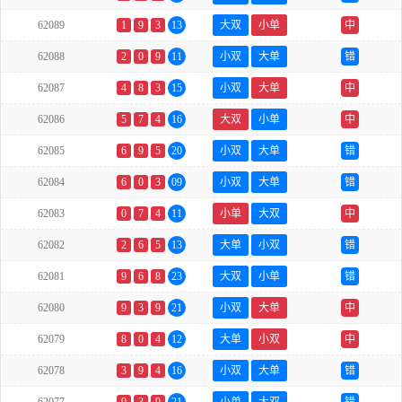
62089
1
9
3
13
大双
小单
中
62088
2
0
9
11
小双
大单
错
62087
4
8
3
15
小双
大单
中
62086
5
7
4
16
大双
小单
中
62085
6
9
5
20
小双
大单
错
62084
6
0
3
09
小双
大单
错
62083
0
7
4
11
小单
大双
中
62082
2
6
5
13
大单
小双
错
62081
9
6
8
23
大双
小单
错
62080
9
3
9
21
小双
大单
中
62079
8
0
4
12
大单
小双
中
62078
3
9
4
16
小双
大单
错