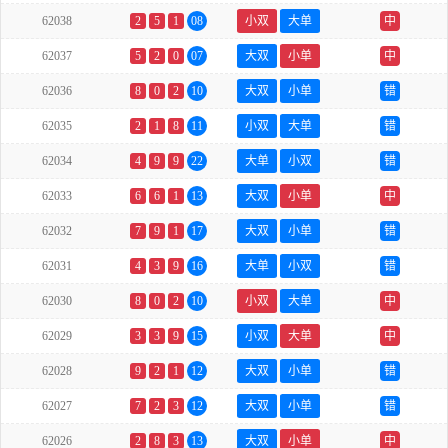
62038
2
5
1
08
小双
大单
中
62037
5
2
0
07
大双
小单
中
62036
8
0
2
10
大双
小单
错
62035
2
1
8
11
小双
大单
错
62034
4
9
9
22
大单
小双
错
62033
6
6
1
13
大双
小单
中
62032
7
9
1
17
大双
小单
错
62031
4
3
9
16
大单
小双
错
62030
8
0
2
10
小双
大单
中
62029
3
3
9
15
小双
大单
中
62028
9
2
1
12
大双
小单
错
62027
7
2
3
12
大双
小单
错
62026
2
8
3
13
大双
小单
中