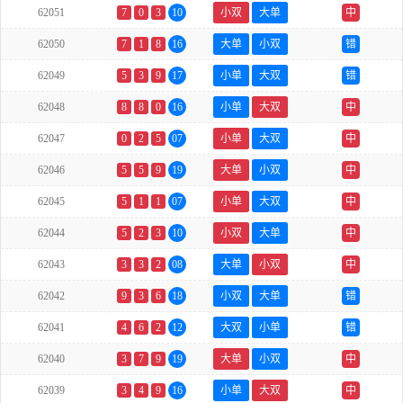
62051
7
0
3
10
小双
大单
中
62050
7
1
8
16
大单
小双
错
62049
5
3
9
17
小单
大双
错
62048
8
8
0
16
小单
大双
中
62047
0
2
5
07
小单
大双
中
62046
5
5
9
19
大单
小双
中
62045
5
1
1
07
小单
大双
中
62044
5
2
3
10
小双
大单
中
62043
3
3
2
08
大单
小双
中
62042
9
3
6
18
小双
大单
错
62041
4
6
2
12
大双
小单
错
62040
3
7
9
19
大单
小双
中
62039
3
4
9
16
小单
大双
中