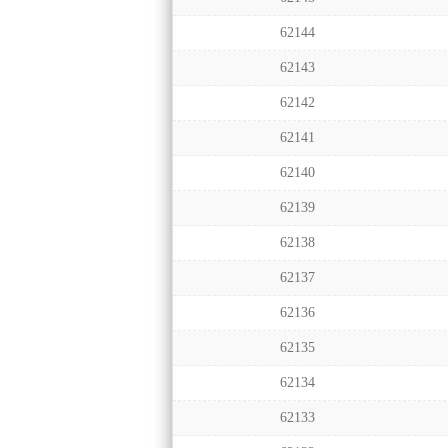
62144
62143
62142
62141
62140
62139
62138
62137
62136
62135
62134
62133