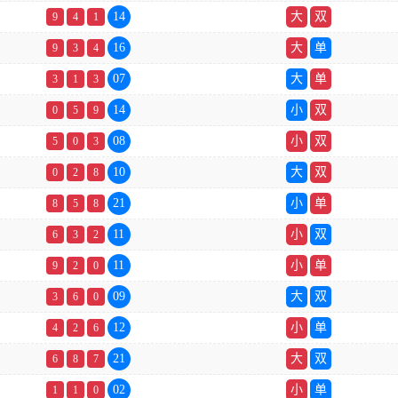
14
大
双
9
4
1
16
大
单
9
3
4
07
大
单
3
1
3
14
小
双
0
5
9
08
小
双
5
0
3
10
大
双
0
2
8
21
小
单
8
5
8
11
小
双
6
3
2
11
小
单
9
2
0
09
大
双
3
6
0
12
小
单
4
2
6
21
大
双
6
8
7
02
小
单
1
1
0