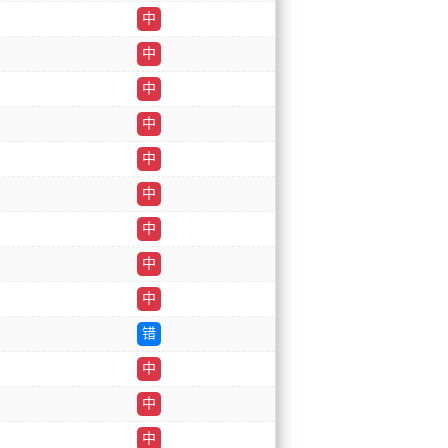
中
中
中
中
中
中
中
中
中
错
中
中
中