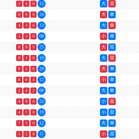
12
大
双
2
4
6
24
大
单
9
9
6
13
大
单
4
3
6
08
小
单
5
3
0
25
大
双
8
8
9
10
大
双
9
1
0
20
大
单
9
2
9
12
小
单
8
0
4
08
大
单
2
4
2
22
小
双
4
9
9
19
小
双
4
7
8
12
大
单
7
5
0
11
小
双
1
2
8