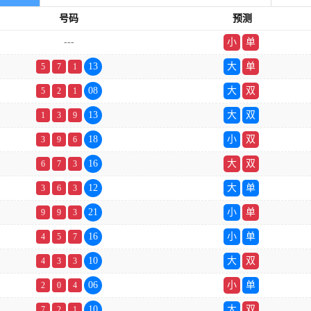
号码
预测
---
小
单
13
大
单
5
7
1
08
大
双
5
2
1
13
大
双
1
3
9
18
小
双
3
9
6
16
大
双
6
7
3
12
大
单
3
6
3
21
小
单
9
9
3
16
小
单
4
5
7
10
大
双
4
3
3
06
小
单
2
0
4
10
大
双
7
2
1