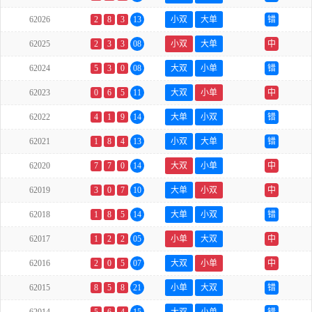
62026
2
8
3
13
小双
大单
错
62025
2
3
3
08
小双
大单
中
62024
5
3
0
08
大双
小单
错
62023
0
6
5
11
大双
小单
中
62022
4
1
9
14
大单
小双
错
62021
1
8
4
13
小双
大单
错
62020
7
7
0
14
大双
小单
中
62019
3
0
7
10
大单
小双
中
62018
1
8
5
14
大单
小双
错
62017
1
2
2
05
小单
大双
中
62016
2
0
5
07
大双
小单
中
62015
8
5
8
21
小单
大双
错