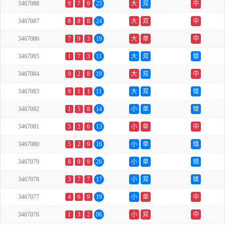
3467088
9
7
9
25
大
双
中
3467087
8
8
8
24
大
双
中
3467086
7
9
3
19
大
单
中
3467085
1
7
3
11
大
双
错
3467084
9
2
8
19
大
双
中
3467083
9
1
1
11
大
双
错
3467082
1
5
8
14
小
单
错
3467081
5
2
6
13
小
单
中
3467080
5
2
9
16
小
单
错
3467079
8
9
9
26
小
单
错
3467078
3
7
7
17
小
双
错
3467077
4
6
9
19
小
单
中
3467076
1
3
2
06
小
双
中