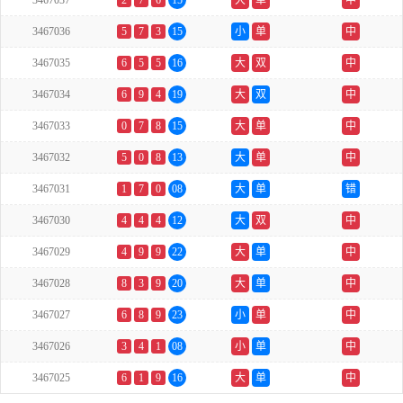
3467037
2
7
6
15
大
单
中
3467036
5
7
3
15
小
单
中
3467035
6
5
5
16
大
双
中
3467034
6
9
4
19
大
双
中
3467033
0
7
8
15
大
单
中
3467032
5
0
8
13
大
单
中
3467031
1
7
0
08
大
单
错
3467030
4
4
4
12
大
双
中
3467029
4
9
9
22
大
单
中
3467028
8
3
9
20
大
单
中
3467027
6
8
9
23
小
单
中
3467026
3
4
1
08
小
单
中
3467025
6
1
9
16
大
单
中