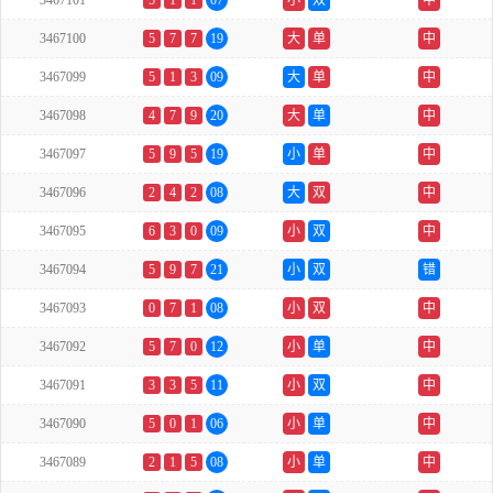
3467101
5
1
1
07
小
双
中
3467100
5
7
7
19
大
单
中
3467099
5
1
3
09
大
单
中
3467098
4
7
9
20
大
单
中
3467097
5
9
5
19
小
单
中
3467096
2
4
2
08
大
双
中
3467095
6
3
0
09
小
双
中
3467094
5
9
7
21
小
双
错
3467093
0
7
1
08
小
双
中
3467092
5
7
0
12
小
单
中
3467091
3
3
5
11
小
双
中
3467090
5
0
1
06
小
单
中
3467089
2
1
5
08
小
单
中