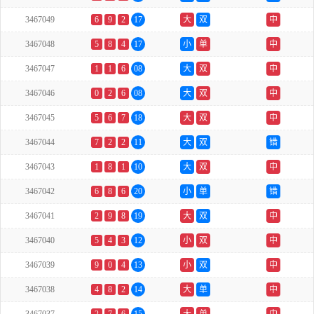
3467049
6
9
2
17
大
双
中
3467048
5
8
4
17
小
单
中
3467047
1
1
6
08
大
双
中
3467046
0
2
6
08
大
双
中
3467045
5
6
7
18
大
双
中
3467044
7
2
2
11
大
双
错
3467043
1
8
1
10
大
双
中
3467042
6
8
6
20
小
单
错
3467041
2
9
8
19
大
双
中
3467040
5
4
3
12
小
双
中
3467039
9
0
4
13
小
双
中
3467038
4
8
2
14
大
单
中