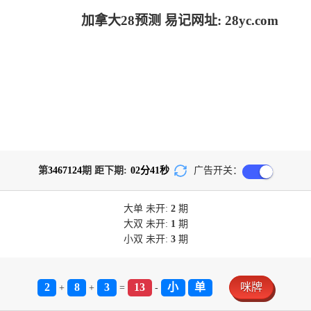
加拿大28预测 易记网址: 28yc.com
第
3467124
期 距下期:
02
分
41
秒
广告开关：
大单
未开:
2
期
大双
未开:
1
期
小双
未开:
3
期
2
8
3
13
小
单
咪牌
+
+
=
-