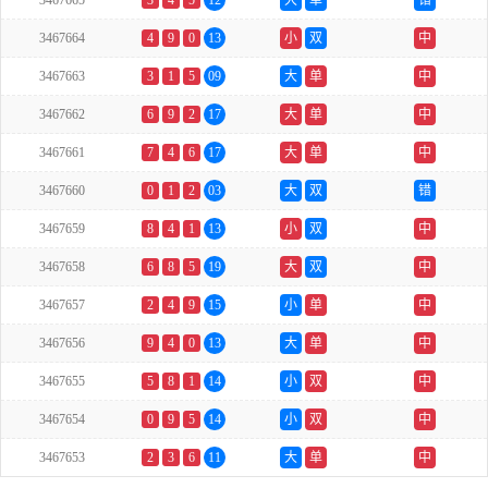
3467665
3
4
5
12
大
单
错
3467664
4
9
0
13
小
双
中
3467663
3
1
5
09
大
单
中
3467662
6
9
2
17
大
单
中
3467661
7
4
6
17
大
单
中
3467660
0
1
2
03
大
双
错
3467659
8
4
1
13
小
双
中
3467658
6
8
5
19
大
双
中
3467657
2
4
9
15
小
单
中
3467656
9
4
0
13
大
单
中
3467655
5
8
1
14
小
双
中
3467654
0
9
5
14
小
双
中
3467653
2
3
6
11
大
单
中