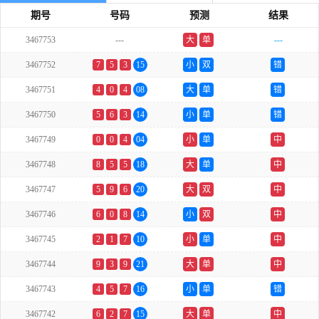
期号
号码
预测
结果
3467753
---
大
单
---
3467752
7
5
3
15
小
双
错
3467751
4
0
4
08
大
单
错
3467750
5
6
3
14
小
单
错
3467749
0
0
4
04
小
单
中
3467748
8
5
5
18
大
单
中
3467747
5
9
6
20
大
双
中
3467746
6
0
8
14
小
双
中
3467745
2
1
7
10
小
单
中
3467744
9
3
9
21
大
单
中
3467743
4
5
7
16
小
单
错
3467742
6
2
7
15
大
单
中