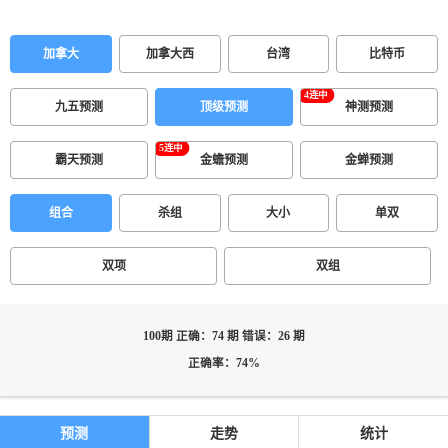
加拿大
加拿大西
台湾
比特币
九五预测
顶级预测
神测预测
霸天预测
金蟾预测
金蝉预测
组合
杀组
大小
单双
双项
双组
100期 正确：74 期 错误：26 期
正确率：74%
预测
走势
统计